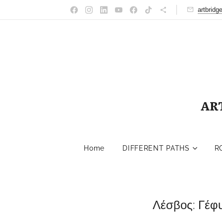
artbrid
AR
Home
DIFFERENT PATHS
R
Λέσβος: Γέφυ