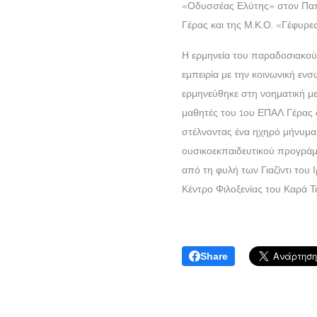
«Οδυσσέας Ελύτης» στον Παπά
Γέρας και της Μ.Κ.Ο. «Γέφυρες
Η ερμηνεία του παραδοσιακού 
εμπειρία με την κοινωνική ε
ερμηνεύθηκε στη νοηματική με
μαθητές του 1ου ΕΠΑΛ Γέρας 
στέλνοντας ένα ηχηρό μήνυμα 
ουσικοεκπαιδευτικού προγράμμ
από τη φυλή των Γιαζίντι του 
Κέντρο Φιλοξενίας του Καρά Τ
Share