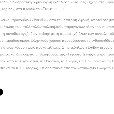
δο, η διαδραστική δημιουργική εκδήλωση «Γέφυρες Τέχνης στη Γέρα»
 Τέχνης», στα πλαίσια του Erasmus+ (...)
λαϊκού τραγουδιού «Βanaha» από την Κεντρική Αφρική, αποτέλεσε μια
νσωμάτωση των πολλαπλών πολιτισμικών παραγόντων όλων των συντελε
 τη συνοδεία εγχόρδων, επίσης με τη συμμετοχή όλων των συντελεστών
σε παραδοσιακούς ελληνικούς χορούς παρασύροντας το ενθουσιώδες 
για έναν κόσμο χωρίς προκαταλήψεις. Στην εκδήλωση έλαβαν μέρος οι 
ατος και δημιουργικής πλατφόρμας της «Γέφυρες Τέχνης», μικρά προσ
Ιράκ, από το Αφγανιστάν, το Πακιστάν, το Κονγκό, την Ερυθραία και τη 
επέ και το Κ.Υ.Τ. Μόριας. Επίσης παιδιά από τον καταυλισμό Ελλήνων