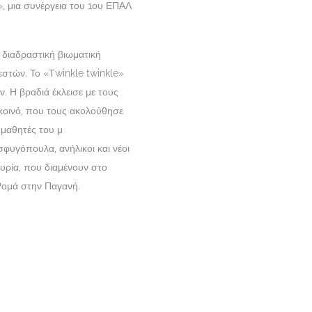
, μια συνέργεια του 1ου ΕΠΑΛ
 διαδραστική βιωματική
στών. Το «Τwinkle twinkle»
. Η βραδιά έκλεισε με τους
κοινό, που τους ακολούθησε
μαθητές του μ​
φυγόπουλα, ανήλικοι και νέοι
Συρία, που διαμένουν στο
 Ρομά στην Παγανή.