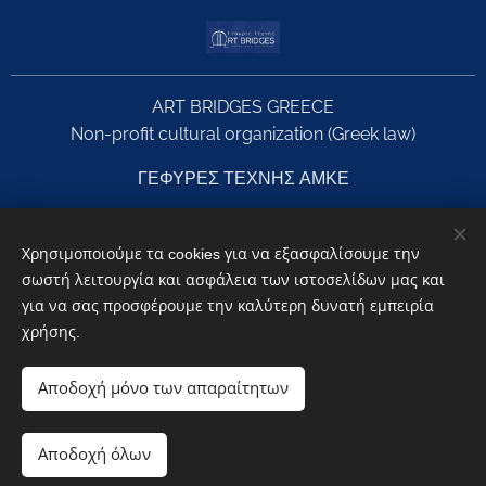
ART BRIDGES GREECE
Non-profit cultural organization (Greek law)
ΓΕΦΥΡΕΣ ΤΕΧΝΗΣ ΑΜΚΕ
Registry (ΓΕΜΗ): 142212142000 Ministry of Culture & Sports
(Hellenic Republic) – Registry No. 9751 PIC: 911723953
Χρησιμοποιούμε τα cookies για να εξασφαλίσουμε την
σωστή λειτουργία και ασφάλεια των ιστοσελίδων μας και
για να σας προσφέρουμε την καλύτερη δυνατή εμπειρία
χρήσης.
© 2026 ART BRIDGES GREECE
Privacy Policy | Data Protection | Consent
Αποδοχή μόνο των απαραίτητων
Αποδοχή όλων
Website supported by
Webnode
Cookies